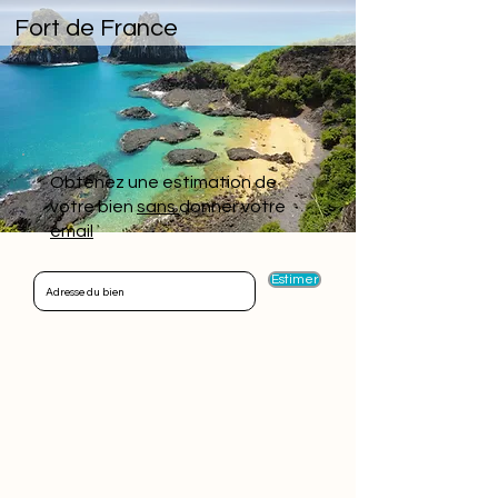
Fort de France
Obtenez une estimation de
votre bien
sans
donner votre
email
Estimer